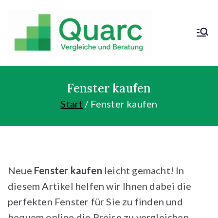
Zum
Inhalt
springen
Kosten sparen
und günstig
kaufen!
Fenster kaufen
Start
Fenster kaufen
Neue
Fenster kaufen
leicht gemacht! In
diesem Artikel helfen wir Ihnen dabei die
perfekten Fenster für Sie zu finden und
bequem online die Preise zu vergleichen.