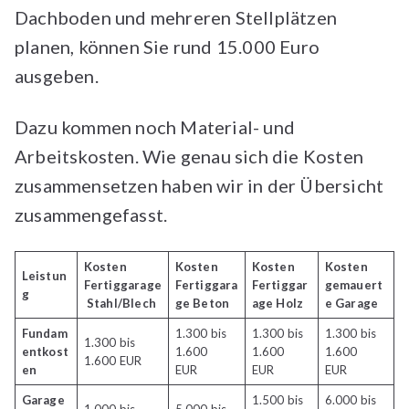
Dachboden und mehreren Stellplätzen
planen, können Sie rund 15.000 Euro
ausgeben.
Dazu kommen noch Material- und
Arbeitskosten. Wie genau sich die Kosten
zusammensetzen haben wir in der Übersicht
zusammengefasst.
Kosten
Kosten
Kosten
Kosten
Leistun
Fertiggarage
Fertiggara
Fertiggar
gemauert
g
Stahl/Blech
ge
Beton
age
Holz
e Garage
Fundam
1.300 bis
1.300 bis
1.300 bis
1.300 bis
entkost
1.600
1.600
1.600
1.600 EUR
en
EUR
EUR
EUR
Garage
1.500 bis
6.000 bis