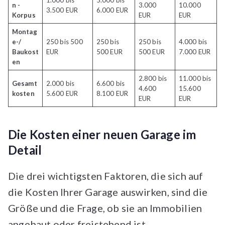
1.000 bis
5.000 bis
n -
3.000
10.000
3.500 EUR
6.000 EUR
Korpus
EUR
EUR
Montag
e-/
250 bis 500
250 bis
250 bis
4.000 bis
Baukost
EUR
500 EUR
500 EUR
7.000 EUR
en
2.800 bis
11.000 bis
Gesamt
2.000 bis
6.600 bis
4.600
15.600
kosten
5.600 EUR
8.100 EUR
EUR
EUR
Die Kosten einer neuen Garage im
Detail
Die drei wichtigsten Faktoren, die sich auf
die Kosten Ihrer Garage auswirken, sind die
Größe und die Frage, ob sie an Immobilien
angebaut oder freistehend ist.