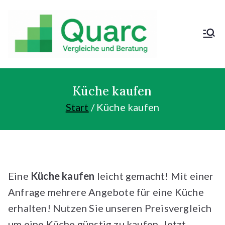
Zum
Inhalt
springen
Kosten sparen
und günstig
kaufen!
Küche kaufen
Start
Küche kaufen
Eine
Küche kaufen
leicht gemacht! Mit einer
Anfrage mehrere Angebote für eine Küche
erhalten! Nutzen Sie unseren Preisvergleich
um eine Küche günstig zu kaufen. Jetzt