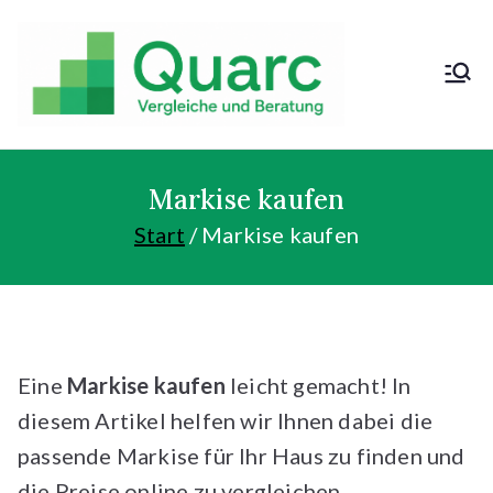
Zum
Inhalt
springen
Kosten sparen
und günstig
kaufen!
Markise kaufen
Start
Markise kaufen
Eine
Markise kaufen
leicht gemacht! In
diesem Artikel helfen wir Ihnen dabei die
passende Markise für Ihr Haus zu finden und
die Preise online zu vergleichen.