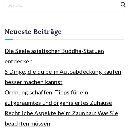
S
u
c
h
e
Neueste Beiträge
n
Die Seele asiatischer Buddha-Statuen
entdecken
5 Dinge, die du beim Autoabdeckung kaufen
besser machen kannst
Ordnung schaffen: Tipps für ein
aufgeräumtes und organisiertes Zuhause
Rechtliche Aspekte beim Zaunbau: Was Sie
beachten müssen