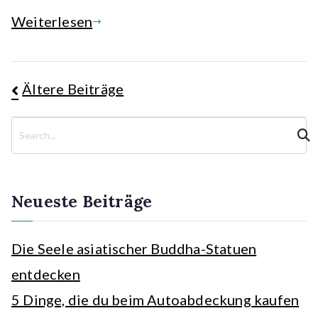
Weiterlesen
Beitragsnavigation
Ältere Beiträge
S
u
c
h
e
Neueste Beiträge
n
Die Seele asiatischer Buddha-Statuen
entdecken
5 Dinge, die du beim Autoabdeckung kaufen