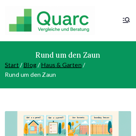
Zum
Inhalt
springen
Kosten sparen
und günstig
kaufen!
Rund um den Zaun
Start
Blog
Haus & Garten
Rund um den Zaun