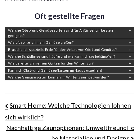
Oft gestellte Fragen
Welche Obst- und Gemüsesorten sind für Anfänger am besten
geeignet?
Wie oft sollte ich mein Gemüse gießen?
Brauche ich spezielle Erde für den Anbau von Obst und Gemüse?
Welche Schädlinge sind häufig und wie kann ich sie bekämpfen?
Wie bereite ich meinen Garten für den Winter vor?
Kann ich Obst- und Gemüsepflanzen im Haus vorziehen?
Welche Gemüsesorten können im Winter geerntet werden?
Beitragsnavigation
Smart Home: Welche Technologien lohnen
sich wirklich?
Nachhaltige Zaunoptionen: Umweltfreundlic
he Materialien und Designs