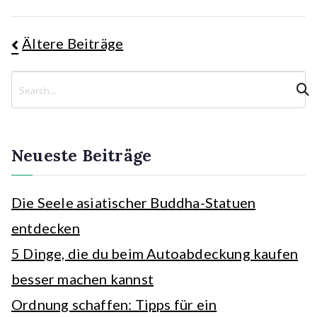
Beitragsnavigation
Ältere Beiträge
S
u
c
h
e
Neueste Beiträge
n
Die Seele asiatischer Buddha-Statuen
entdecken
5 Dinge, die du beim Autoabdeckung kaufen
besser machen kannst
Ordnung schaffen: Tipps für ein