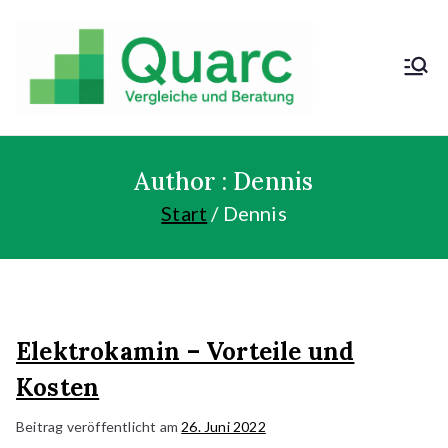
Zum
Inhalt
springen
Kosten sparen
und günstig
kaufen!
Author :
Dennis
Start
Dennis
Elektrokamin – Vorteile und
Kosten
Beitrag veröffentlicht am
26. Juni 2022